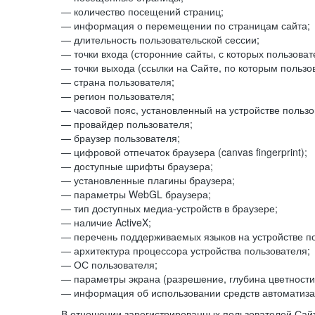
— количество посещений страниц;
— информация о перемещении по страницам сайта;
— длительность пользовательской сессии;
— точки входа (сторонние сайты, с которых пользоват
— точки выхода (ссылки на Сайте, по которым пользо
— страна пользователя;
— регион пользователя;
— часовой пояс, установленный на устройстве пользо
— провайдер пользователя;
— браузер пользователя;
— цифровой отпечаток браузера (canvas fingerprint);
— доступные шрифты браузера;
— установленные плагины браузера;
— параметры WebGL браузера;
— тип доступных медиа-устройств в браузере;
— наличие ActiveX;
— перечень поддерживаемых языков на устройстве по
— архитектура процессора устройства пользователя;
— ОС пользователя;
— параметры экрана (разрешение, глубина цветности
— информация об использовании средств автоматизац
В отношении зарегистрированных пользователей Сайт