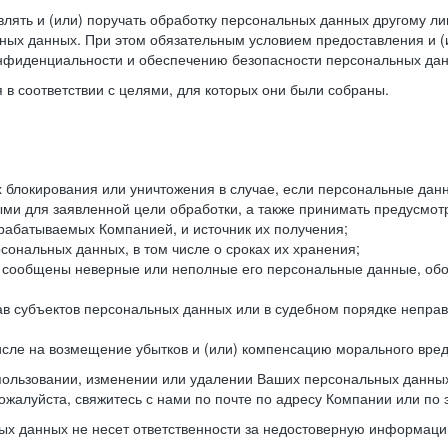
лять и (или) поручать обработку персональных данных другому ли
ных данных. При этом обязательным условием предоставления и (
онфиденциальности и обеспечению безопасности персональных дан
в соответствии с целями, для которых они были собраны.
их блокирования или уничтожения в случае, если персональные д
и для заявленной цели обработки, а также принимать предусмот
брабатываемых Компанией, и источник их получения;
сональных данных, в том числе о сроках их хранения;
и сообщены неверные или неполные его персональные данные, обо
ав субъектов персональных данных или в судебном порядке неправ
 числе на возмещение убытков и (или) компенсацию морального вре
спользовании, изменении или удалении Ваших персональных данных
ожалуйста, свяжитесь с нами по почте по адресу Компании или по 
х данных не несет ответственности за недостоверную информаци