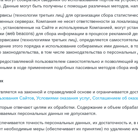
й. Данные могут быть получены с помощью различных методов, нап
висы (технологии третьих лиц) для организации сбора статистиче
енных серверах. Компания не несет ответственности за локализац
), установленные на Сайте и используемые Компанией, могут уста
чки (web beacons) для сбора информации в процессе рекламной де
рвисами (технологиями третьих лиц), определяется самостоятель
дение этого порядка и использование собираемых ими данных, в т
законодательства, в том числе законодательства о персональных 
редоставляемой пользователем самостоятельно и позволяющей и
нными в ходе применения подобных пассивных методов сбора ин
ых
ляется на законной и справедливой основе и ограничивается дос
ьзования Сайтов
,
Условиями оказания услуг
,
Соглашением об оказа
оторые отвечают целям их обработки. Содержание и объем обраба
ываемых персональных данных не допускается.
печивается точность персональных данных, их достаточность и, в
т необходимые меры (обеспечивает их принятие) по удалению ил