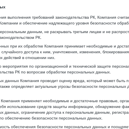
ных
ния выполнения требований законодательства РК, Компания счит
 Компании и обеспечение надлежащего уровня безопасности обра
 персональным данным, не раскрывать третьим лицам и не распрос
аконодательством РК.
нных при их обработке Компания принимает необходимые и доста
случайного доступа к ним, уничтожения, изменения, блокирования
х действий в отношении них.
ю мероприятия по организационной и технической защите персона
тельства РК по вопросам обработки персональных данных.
х данных Компания проводит оценку вреда, который может быть 
также определяет актуальные угрозы безопасности персональных
и Компания применяет необходимые и достаточные правовые, орг
ебя использование средств защиты информации, обнаружение фак
х данных, ограничение доступа к персональным данным, регистра
по обеспечению безопасности персональных данных.
имость обеспечения безопасности персональных данных и поощря