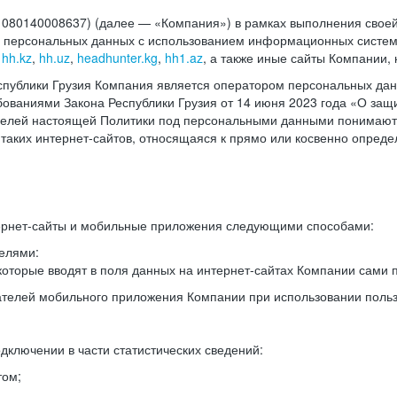
140008637) (далее — «Компания») в рамках выполнения своей 
в персональных данных с использованием информационных систем
,
hh.kz
,
hh.uz
,
headhunter.kg
,
hh1.az
, а также иные сайты Компании,
спублики Грузия Компания является оператором персональных дан
ованиями Закона Республики Грузия от 14 июня 2023 года «О защ
целей настоящей Политики под персональными данными понимают
 таких интернет-сайтов, относящаяся к прямо или косвенно опред
ернет-сайты и мобильные приложения следующими способами:
елями:
оторые вводят в поля данных на интернет-сайтах Компании сами п
вателей мобильного приложения Компании при использовании поль
дключении в части статистических сведений:
том;