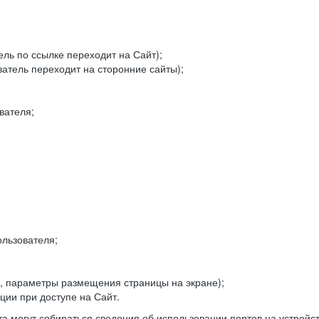
ель по ссылке переходит на Сайт);
ватель переходит на сторонние сайты);
вателя;
льзователя;
, параметры размещения страницы на экране);
ии при доступе на Сайт.
а могут собираться сведения об использовании портов на устройс