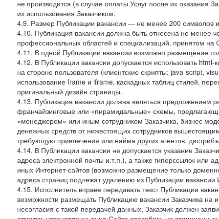
не производится (в случае оплаты Услуг после их оказания З
их использования Заказчиком.
4.9. Размер Публикации вакансии — не менее 200 символов и
4.10. Публикация вакансии должна быть отнесена не менее ч
профессиональных областей и специализаций, принятом на 
4.11. В одной Публикации вакансии возможно размещение тол
4.12. В Публикации вакансии допускается использовать html-
на стороне пользователя (клиентские скрипты: java-script, visua
использование frame и iframe, каскадных таблиц стилей, пе
оригинальный дизайн страницы.
4.13. Публикация вакансии должна являться предложением 
франчайзинговые или «пирамидальные» схемы, предлагающие
«менеджером» или иным сотрудником Заказчика, бизнес моде
денежных средств от нижестоящих сотрудников вышестоящим,
требующую привлечения или найма других агентов, дистрибъ
4.14. В Публикации вакансии не допускается указание Заказ
адреса электронной почты и.т.п.), а также гиперссылок или 
иных Интернет-сайтов (возможно размещение только доменног
адреса страниц подлежат удалению из Публикации вакансии 
4.15. Исполнитель вправе передавать текст Публикации вака
возможности размещать Публикацию вакансии Заказчика на ин
несогласия с такой передачей данных, Заказчик должен зая
отметки, установленным на Сайте способом, на защищенных 