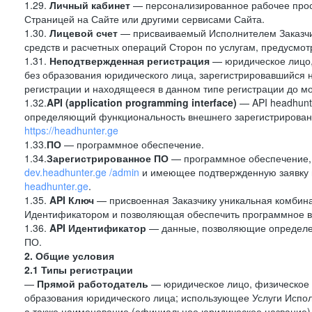
1.29.
Личный кабинет
— персонализированное рабочее прост
Страницей на Сайте или другими сервисами Сайта.
1.30.
Лицевой счет
— присваиваемый Исполнителем Заказчик
средств и расчетных операций Сторон по услугам, предусмотр
1.31.
Неподтвержденная регистрация
— юридическое лицо,
без образования юридического лица, зарегистрировавшийся 
регистрации и находящееся в данном типе регистрации до м
1.32.
API (application programming interface)
— API headhunt
определяющий функциональность внешнего зарегистрированн
https://headhunter.ge
1.33.
ПО
— программное обеспечение.
1.34.
Зарегистрированное ПО
— программное обеспечение,
dev.headhunter.ge /admin
и имеющее подтвержденную заявку н
headhunter.ge
.
1.35.
API Ключ
— присвоенная Заказчику уникальная комбинац
Идентификатором и позволяющая обеспечить программное в
1.36.
API
Идентификатор
— данные, позволяющие определен
ПО.
2. Общие условия
2.1 Типы регистрации
—
Прямой работодатель
— юридическое лицо, физическое 
образования юридического лица; использующее Услуги Испол
а также наименование (официальное юридическое название)