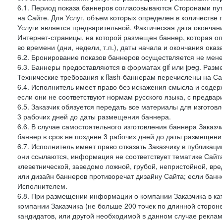
6.1. Период показа баннеров согласовываются Сторонами пут
на Сайте. Для Услуг, объем которых определен в количестве 
Услуги является предварительной. Фактическая дата окончан
Интернет-страницы, на которой размещен баннер, которая оп
во времени (дни, недели, т.п.), даты начала и окончания оказ
6.2. Бронирование показов баннеров осуществляется не менее
6.3. Баннеры предоставляются в форматах gif или jpeg. Раз
Технические требования к flash-баннерам перечислены на Са
6.4. Исполнитель имеет право без искажения смысла и соде
если они не соответствуют нормам русского языка, с предва
6.5. Заказчик обязуется передать все материалы для изготов
3 рабочих дней до даты размещения баннера.
6.6. В случае самостоятельного изготовления баннера Заказ
баннер в срок не позднее 3 рабочих дней до даты размещени
6.7. Исполнитель имеет право отказать Заказчику в публикац
они ссылаются, информация не соответствует тематике Сайт
клеветнической, заведомо ложной, грубой, непристойной, вре
или дизайн баннеров противоречат дизайну Сайта; если ба
Исполнителем.
6.8. При размещении информации о компании Заказчика в ка
компании Заказчика (не больше 200 точек по длинной сторон
кандидатов, или другой необходимой в данном случае реклам