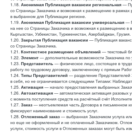
1.18.
Анонимная Публикация вакансии региональная
— Пу
со Страницы Заказчика и возможная к размещению в рамках р
в выбранном для Публикации регионе.
1.19.
Анонимная Публикация вакансии универсальная
— П
на нее со Страницы Заказчика и возможная к размещению в в
Кыргызстан, Узбекистан, Туркменистан, Азербайджан, Грузия.
1.20.
Закрытая Публикация вакансии
— Публикация ваканси
со Страницы Заказчика.
1.21.
Контекстное размещение объявлений
— текстовый бло
1.22.
Элемент
— дополнительные возможности Заказчика по 
1.23.
Представитель
— физическое лицо, состоящее в труд
работу по трудовому договору, заключенному с прямым Рабо
1.24.
Типы Представителей
— разделение Представителей З
в себя, но не ограничивается следующими Типами: Наблюдат
1.25.
Активация
— начало предоставления выбранных Заказч
1.26.
Автоактивация
— автоматическая активация разовых у
с момента поступления средств на расчётный счёт Исполните
1.27.
Заказ
— неотъемлемая часть Договора в письменном ил
фиксируют наименование и стоимость услуг.
1.28.
Отложенный заказ
— выбранная Заказчиком услуга или
но еще не оформленный и не оплаченный Заказчиком. Отложе
услуги, стоимость услуги в Отложенных заказах могут быть 