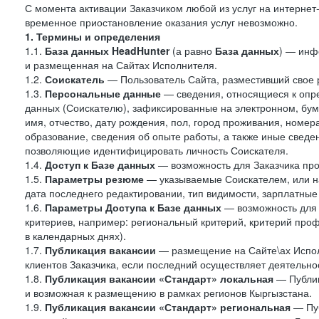
С момента активации Заказчиком любой из услуг на интернет
временное приостановление оказания услуг невозможно.
1. Термины и определения
1.1.
База данных HeadHunter
(а равно
База данных
) — инф
и размещенная на Сайтах Исполнителя.
1.2.
Соискатель
— Пользователь Сайта, разместивший свое 
1.3.
Персональные данные
— сведения, относящиеся к опр
данных (Соискателю), зафиксированные на электронном, бу
имя, отчество, дату рождения, пол, город проживания, номер
образование, сведения об опыте работы, а также иные сведен
позволяющие идентифицировать личность Соискателя.
1.4.
Доступ к Базе данных
— возможность для Заказчика про
1.5.
Параметры резюме
— указываемые Соискателем, или н
дата последнего редактировании, тип видимости, зарплатные
1.6.
Параметры Доступа к Базе данных
— возможность для 
критериев, например: региональный критерий, критерий про
в календарных днях).
1.7.
Публикация вакансии
— размещение на Сайте\ах Испол
клиентов Заказчика, если последний осуществляет деятельнос
1.8.
Публикация вакансии «Стандарт» локальная
— Публик
и возможная к размещению в рамках регионов Кыргызстана.
1.9.
Публикация вакансии «Стандарт»
региональная
— Пуб