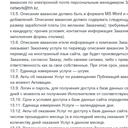
вакансии по электронной почте персональным менеджером За
network@hh.kz.
13.5. Описание вакансии должно быть в формате MS Word и 
добавлений. Описание вакансии должно содержать следующу
размер заработной платы (по желанию Заказчика); требуемы
к кандидату; прочие условия; контактная информация Заказчи
заполнения формы отклика).
13.6. Описание вакансии и/или информация о компании Заказ
оказывает Заказчику услуги по переводу описания вакансии 
перевод) на иностранный язык сайта, где будет производит
Заказчика, согласно Заказу, либо своими силами, либо с при
ответственность как за свои собственные. При этом срок, указ
13.7. Единица измерения услуги — штуки.
13.8. Акты об оказании Услуг по размещению Публикаций вак
на момент Активации.
13.9. Логин и пароль, для получения доступа к базе данных са
дней с момента их получения Исполнителем от соответствую
13.10. Срок и условия доступа к базе данных сайта определяю
13.11. Единица измерения Услуги — календарные дни.
13.12. Акты об оказании Услуг по доступу к базе данных сай
числом прошедшего месяца (а в последний месяц оказания Ус
количеству дней оказания Услуг в данном месяце.
13.13. Размещение рекламных материалов Заказчика на сайте