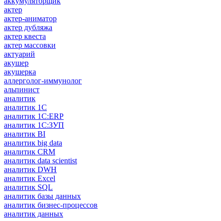
аккумуляторщик
актер
актер-аниматор
актер дубляжа
актер квеста
актер массовки
актуарий
акушер
акушерка
аллерголог-иммунолог
альпинист
аналитик
аналитик 1C
аналитик 1С:ERP
аналитик 1С:ЗУП
аналитик BI
аналитик big data
аналитик CRM
аналитик data scientist
аналитик DWH
аналитик Excel
аналитик SQL
аналитик базы данных
аналитик бизнес-процессов
аналитик данных