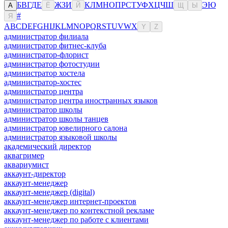
Б
В
Г
Д
Е
Ж
З
И
К
Л
М
Н
О
П
Р
С
Т
У
Ф
Х
Ц
Ч
Ш
Э
Ю
А
Ё
Й
Щ
Ы
#
Я
A
B
C
D
E
F
G
H
I
J
K
L
M
N
O
P
Q
R
S
T
U
V
W
X
Y
Z
администратор филиала
администратор фитнес-клуба
администратор-флорист
администратор фотостудии
администратор хостела
администратор-хостес
администратор центра
администратор центра иностранных языков
администратор школы
администратор школы танцев
администратор ювелирного салона
администратор языковой школы
академический директор
аквагример
аквариумист
аккаунт-директор
аккаунт-менеджер
аккаунт-менеджер (digital)
аккаунт-менеджер интернет-проектов
аккаунт-менеджер по контекстной рекламе
аккаунт-менеджер по работе с клиентами