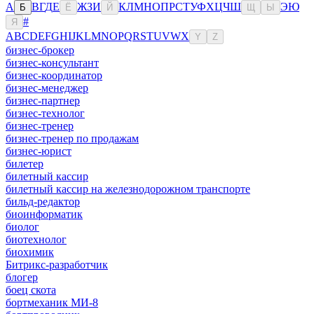
А
В
Г
Д
Е
Ж
З
И
К
Л
М
Н
О
П
Р
С
Т
У
Ф
Х
Ц
Ч
Ш
Э
Ю
Б
Ё
Й
Щ
Ы
#
Я
A
B
C
D
E
F
G
H
I
J
K
L
M
N
O
P
Q
R
S
T
U
V
W
X
Y
Z
бизнес-брокер
бизнес-консультант
бизнес-координатор
бизнес-менеджер
бизнес-партнер
бизнес-технолог
бизнес-тренер
бизнес-тренер по продажам
бизнес-юрист
билетер
билетный кассир
билетный кассир на железнодорожном транспорте
бильд-редактор
биоинформатик
биолог
биотехнолог
биохимик
Битрикс-разработчик
блогер
боец скота
бортмеханик МИ-8