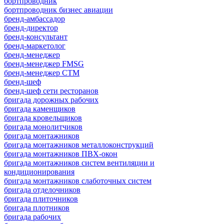
бортпроводник
бортпроводник бизнес авиации
бренд-амбассадор
бренд-директор
бренд-консультант
бренд-маркетолог
бренд-менеджер
бренд-менеджер FMSG
бренд-менеджер СТМ
бренд-шеф
бренд-шеф сети ресторанов
бригада дорожных рабочих
бригада каменщиков
бригада кровельщиков
бригада монолитчиков
бригада монтажников
бригада монтажников металлоконструкций
бригада монтажников ПВХ-окон
бригада монтажников систем вентиляции и
кондиционирования
бригада монтажников слаботочных систем
бригада отделочников
бригада плиточников
бригада плотников
бригада рабочих