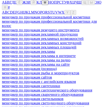
А
Б
В
Г
Д
Е
Ж
З
И
К
Л
Н
О
П
Р
С
Т
У
Ф
Х
Ц
Ч
Ш
Э
Ю
Ё
Й
М
Щ
Ы
#
Я
A
B
C
D
E
F
G
H
I
J
K
L
M
N
O
P
Q
R
S
T
U
V
W
X
Y
Z
менеджер по продажам профессиональной косметики
менеджер по продажам профессиональной косметики для
волос
менеджер по продажам режущего инструмента
менеджер по продажам рекламной продукции
менеджер по продажам рекламных возможностей
менеджер по продажам рекламных конструкций
менеджер по продажам рекламных площадей
менеджер по продажам рекламы
менеджер по продажам рекламы в интернете
менеджер по продажам рекламы на радио
менеджер по продажам рекламы на сайте
менеджер по продажам (розница)
менеджер по продажам рыбы и морепродуктов
менеджер по продажам сайтов
менеджер по продажам с английским языком
менеджер по продажам сантехники
менеджер по продажам сантехнического оборудования
менеджер по продажам сварочного оборудования
менеджер по продажам светильников
менеджер по продажам светодиодного оборудования