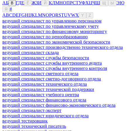
А
Б
Г
Д
Е
Ж
З
И
К
Л
М
Н
О
П
Р
С
Т
У
Ф
Х
Ц
Ч
Ш
Э
Ю
В
Ё
Й
Щ
Ы
#
Я
A
B
C
D
E
F
G
H
I
J
K
L
M
N
O
P
Q
R
S
T
U
V
W
X
Y
Z
ведущий специалист по управлению персоналом
ведущий специалист по управленческому учету
ведущий специалист по финансовому мониторингу
ведущий специалист по ценообразованию
ведущий специалист по экономической безопасности
ведущий специалист производственно технического отдела
ведущий специалист склада
ведущий специалист службы безопасности
ведущий специалист службы внутреннего аудита
ведущий специалист службы внутреннего контроля
ведущий специалист сметного отдела
ведущий специалист сметно-договорного отдела
ведущий специалист технического отдела
ведущий специалист технической поддержки
ведущий специалист учебного центра
ведущий специалист финансового отдела
ведущий специалист финансово-экономического отдела
ведущий специалист-эксперт
ведущий специалист юридического отдела
ведущий тестировщик
ведущий технический писатель