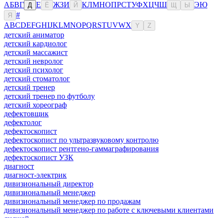
А
Б
В
Г
Е
Ж
З
И
К
Л
М
Н
О
П
Р
С
Т
У
Ф
Х
Ц
Ч
Ш
Э
Ю
Д
Ё
Й
Щ
Ы
#
Я
A
B
C
D
E
F
G
H
I
J
K
L
M
N
O
P
Q
R
S
T
U
V
W
X
Y
Z
детский аниматор
детский кардиолог
детский массажист
детский невролог
детский психолог
детский стоматолог
детский тренер
детский тренер по футболу
детский хореограф
дефектовщик
дефектолог
дефектоскопист
дефектоскопист по ультразвуковому контролю
дефектоскопист рентгено-гаммаграфирования
дефектоскопист УЗК
диагност
диагност-электрик
дивизиональный директор
дивизиональный менеджер
дивизиональный менеджер по продажам
дивизиональный менеджер по работе с ключевыми клиентами