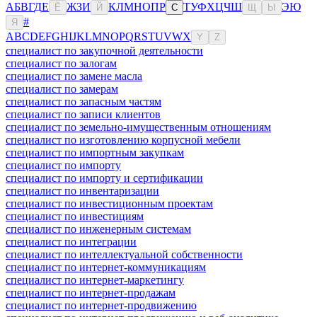
А
Б
В
Г
Д
Е
Ж
З
И
К
Л
М
Н
О
П
Р
Т
У
Ф
Х
Ц
Ч
Ш
Э
Ю
Ё
Й
С
Щ
Ы
#
Я
A
B
C
D
E
F
G
H
I
J
K
L
M
N
O
P
Q
R
S
T
U
V
W
X
Y
Z
специалист по закупочной деятельности
специалист по залогам
специалист по замене масла
специалист по замерам
специалист по запасным частям
специалист по записи клиентов
специалист по земельно-имущественным отношениям
специалист по изготовлению корпусной мебели
специалист по импортным закупкам
специалист по импорту
специалист по импорту и сертификации
специалист по инвентаризации
специалист по инвестиционным проектам
специалист по инвестициям
специалист по инженерным системам
специалист по интеграции
специалист по интеллектуальной собственности
специалист по интернет-коммуникациям
специалист по интернет-маркетингу
специалист по интернет-продажам
специалист по интернет-продвижению